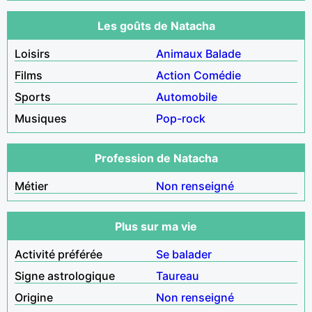
Les goûts de Natacha
Loisirs
Animaux
Balade
Films
Action
Comédie
Sports
Automobile
Musiques
Pop-rock
Profession de Natacha
Métier
Non renseigné
Plus sur ma vie
Activité préférée
Se balader
Signe astrologique
Taureau
Origine
Non renseigné