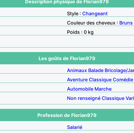
Description physique de Florian979
Style :
Changeant
Couleur des cheveux :
Bruns
Poids : 0 kg
Les goûts de Florian979
Animaux
Balade
Bricolage/Ja
Aventure
Classique
Comédie
Automobile
Marche
Non renseigné
Classique
Var
Profession de Florian979
Salarié