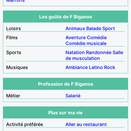
Les goûts de F Biganos
Loisirs
Animaux
Balade
Sport
Films
Aventure
Comédie
Comédie musicale
Sports
Natation
Randonnée
Salle
de musculation
Musiques
Ambiance
Latino
Rock
Profession de F Biganos
Métier
Salarié
Plus sur ma vie
Activité préférée
Aller au restaurant