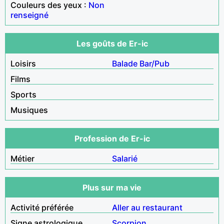
Couleurs des yeux :
Non
renseigné
Les goûts de Er-ic
Loisirs
Balade
Bar/Pub
Films
Sports
Musiques
Profession de Er-ic
Métier
Salarié
Plus sur ma vie
Activité préférée
Aller au restaurant
Signe astrologique
Scorpion