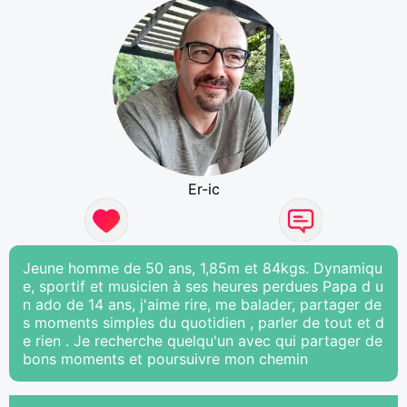
Er-ic
Jeune homme de 50 ans, 1,85m et 84kgs. Dynamiqu
e, sportif et musicien à ses heures perdues Papa d u
n ado de 14 ans, j'aime rire, me balader, partager de
s moments simples du quotidien , parler de tout et d
e rien . Je recherche quelqu'un avec qui partager de
bons moments et poursuivre mon chemin