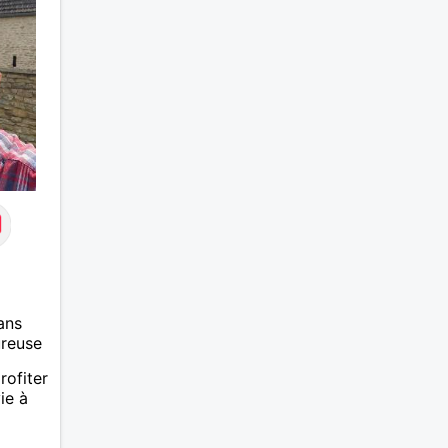
ans
ureuse
ofiter
ie à