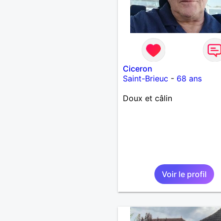
l’avenir nous guider 🌹
Ciceron
Saint-Brieuc
-
68 ans
Doux et câlin
Voir le profil