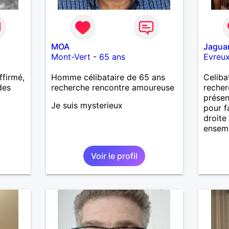
MOA
Jagua
Mont-Vert
-
65 ans
Evreu
ffirmé,
Homme célibataire de 65 ans
Celiba
des
recherche rencontre amoureuse
reche
présen
Je suis mysterieux
pour f
droite 
ensemb
Voir le profil