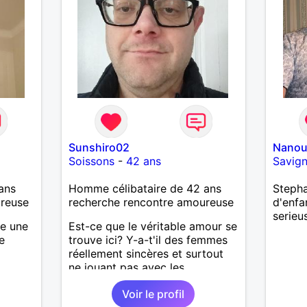
Sunshiro02
Nano
Soissons
-
42 ans
Savign
ans
Homme célibataire de 42 ans
Stepha
ureuse
recherche rencontre amoureuse
d'enfa
serieu
he une
Est-ce que le véritable amour se
e
trouve ici? Y-a-t'il des femmes
réellement sincères et surtout
ne jouant pas avec les
sentiments des hommes? Etant
Voir le profil
un homme protecteur et