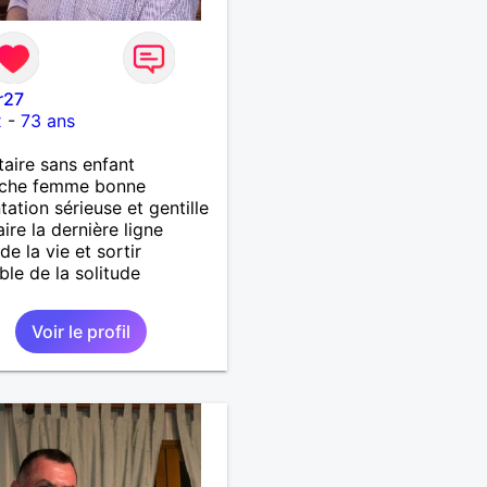
r27
x
-
73 ans
taire sans enfant
rche femme bonne
tation sérieuse et gentille
aire la dernière ligne
de la vie et sortir
le de la solitude
Voir le profil