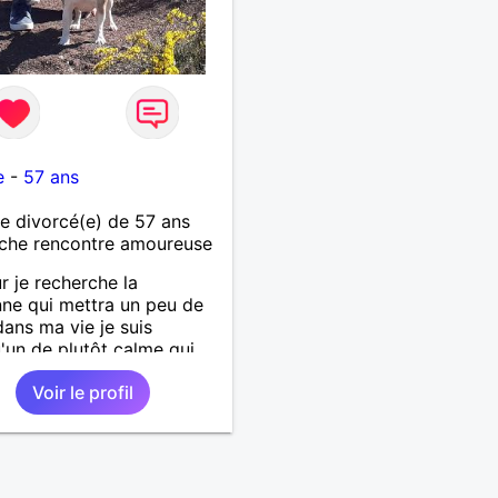
e
-
57 ans
 divorcé(e) de 57 ans
che rencontre amoureuse
r je recherche la
ne qui mettra un peu de
 dans ma vie je suis
'un de plutôt calme qui
es choses simples sans
Voir le profil
de tête, simplement
er de belles choses avec
rsonne qui me ressemble