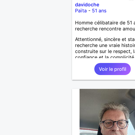
davidoche
Païta
-
51 ans
Homme célibataire de 51 
recherche rencontre amo
Attentionné, sincère et sta
recherche une vraie histoi
construite sur le respect, l
confiance et la complicité
J’aime les choses simples 
Voir le profil
vie : la nature, la mer, les
moments authentiques et 
personnes au grand cœur 
Très câlin et affectueux, j
les petits moments de te
et les calinous réguliers 
solitude finit parfois par p
alors si tu es en Nouvelle-
Calédonie et que tu crois
à un amour vrai, prenons l
temps de discuter… et lai