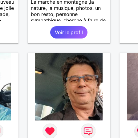
ouveau
La marche en montagne ,la
e jolie
nature, la musique, photos, un
lade,
bon resto, personne
e
sympathique, cherche à faire de
iable,
nouvelles connaissances .
Voir le profil
e et