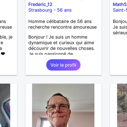
Frederic_12
Math5
Strasbourg
-
56 ans
Saint-
ans
Homme célibataire de 56 ans
Bonjou
ureuse
recherche rencontre amoureuse
Je sui
sérieu
ble, je
Bonjour ! Je suis un homme
re
dynamique et curieux qui aime
a
découvrir de nouvelles choses.
 ❤️
Je suis passionné de
de la
sport,musique douce,ballade et
Voir le profil
autres J'adore passer du temps
les
avec mes proches et partager
🌊🌿
des moments inoubliables.
’adore
ndresse
❤️ La
eser,
 encore
e
ssons