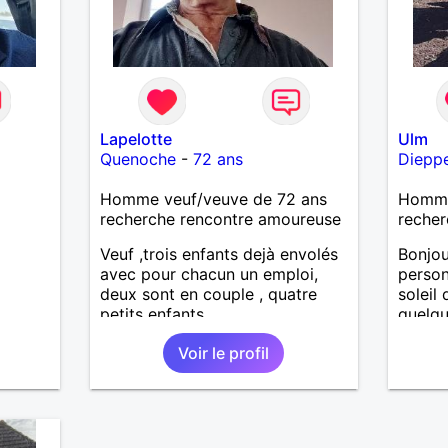
Lapelotte
Ulm
Quenoche
-
72 ans
Diepp
Homme veuf/veuve de 72 ans
Homme
recherche rencontre amoureuse
recher
Veuf ,trois enfants dejà envolés
Bonjou
avec pour chacun un emploi,
person
deux sont en couple , quatre
soleil
petits enfants.
quelqu
aime l
Voir le profil
prise 
partag
une pe
.