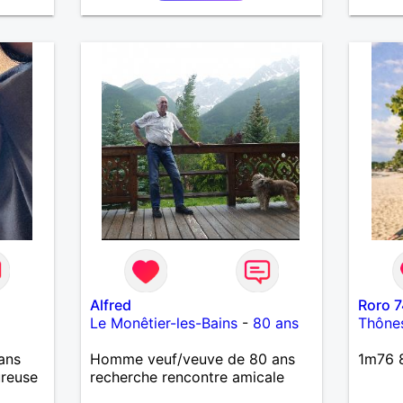
bienveillant, je veux continuer
d'y croire et pouvoir enfin
former la petite famille que je
désir temps. Faux profil,
profiteuse et autres joyeuseté
passer votre chemin, vous ne
m'intéressez pas du tout!
Alfred
Roro 7
Le Monêtier-les-Bains
-
80 ans
Thône
ans
Homme veuf/veuve de 80 ans
1m76 8
ureuse
recherche rencontre amicale