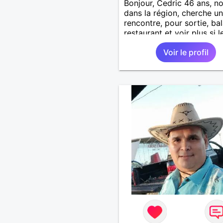
Bonjour, Cedric 46 ans, n
dans la région, cherche un
rencontre, pour sortie, ba
restaurant et voir plus si l
courant passe. Je suis soc
Voir le profil
souriant, patient, j’aime rir
plaisanter..