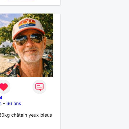
4
s
-
66 ans
0kg châtain yeux bleus