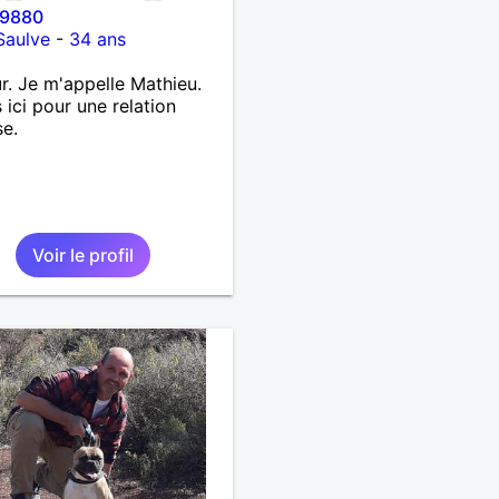
9880
Saulve
-
34 ans
r. Je m'appelle Mathieu.
s ici pour une relation
se.
Voir le profil