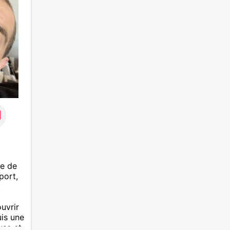
'il
rchant
s
sez
verre
nce,
me de
port,
.
uvrir
uis une
use et