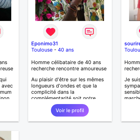
Eponimo31
sourir
Toulouse
-
40 ans
Toulo
ans
Homme célibataire de 40 ans
Homme 
ureuse
recherche rencontre amoureuse
recher
qui
Au plaisir d'être sur les mêmes
Je sui
, avec
longueurs d'ondes et que la
sympa,
ximum
complicité dans la
sensib
inon
complémentarité soit notre
marche
ans la
inimaginable complétude à
toutes
Voir le profil
durée indéterminée....
vie, j
ut ça,
relati
érieux.
durabl
,
et le r
la vie