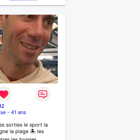
x et toujours prêt à
r. J’aime les discussions
des, les moments simples
stent en mémoire, et j’ai un
ens de l’humour qui détend
uations. Je suis attiré par
mmes mûres, celles qui ont
xpérience, de l’assurance et
égance naturelle. J’admire
rce tranquille, leur
té à aimer avec sincérité,
charme que seule la
té sait donner. Je cherche
lation basée sur la
cité, le respect et la vraie
ion, sans faux-semblants.
32
use
-
41 ans
es sorties le sport la
ne la plage 🏝️ les
tres les bonnes