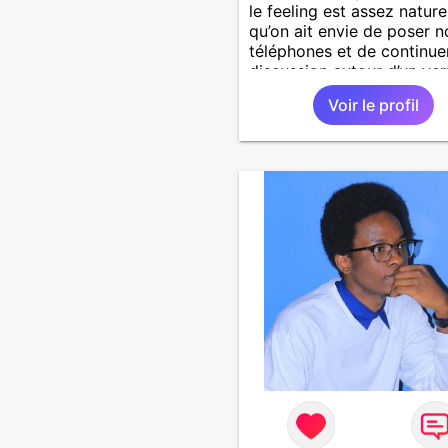
le feeling est assez nature
qu’on ait envie de poser n
téléphones et de continuer
discussion autour d’un verre
tu apprécies la franchise 
Voir le profil
tu préfères les souvenirs 
notifications, on devrait b
s’entendre... Place a la sé
et au plaisir! 😊 Bien à vou