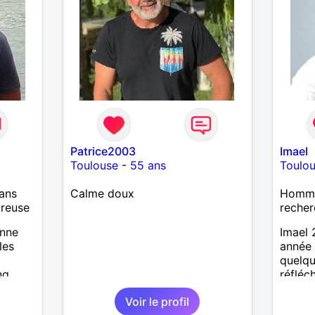
Patrice2003
Imael
Toulouse
-
55 ans
Toulo
ans
Calme doux
Homme 
ureuse
recher
onne
Imael 
les
année 
quelqu
ng
réfléc
et un v
Voir le profil
suis a