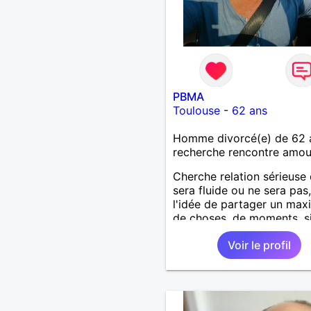
PBMA
Toulouse
-
62 ans
Homme divorcé(e) de 62 
recherche rencontre amo
Cherche relation sérieuse 
sera fluide ou ne sera pas
l'idée de partager un ma
de choses, de moments, s
pourquoi deux ?Tout ça d
Voir le profil
bonne humeur, le respect
mutuel, c'est du sérieux to
mais sans se prendre au s
Jeu périlleux pour certains
impossible pour d'autres , 