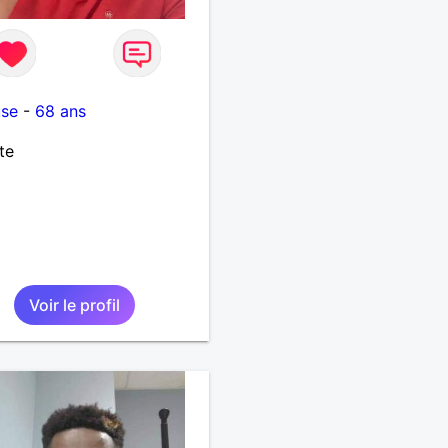
use
-
68 ans
te
Voir le profil