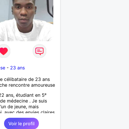
use
-
23 ans
célibataire de 23 ans
che rencontre amoureuse
22 ans, étudiant en 5ᵉ
de médecine . Je suis
’un de jeune, mais
hi, avec des envies claires
rai sens de la sincérité. Je
Voir le profil
ttentionné, respectueux,