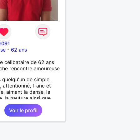
e091
use
-
62 ans
célibataire de 62 ans
che rencontre amoureuse
s quelqu'un de simple,
 attentionné, franc et
le, aimant la danse, la
, la nauture ainsi que
 les choses simples de la
Voir le profil
e suis à la recherche d'une
on amoureuse sérieuse et
e basée sur la confiance
espect.