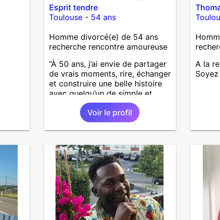
Esprit tendre
Thoma
Toulouse
-
54 ans
Toulo
Homme divorcé(e) de 54 ans
Homme
recherche rencontre amoureuse
recher
“À 50 ans, j’ai envie de partager
A la r
de vrais moments, rire, échanger
Soyez 
et construire une belle histoire
avec quelqu’un de simple et
sincère.”
Voir le profil