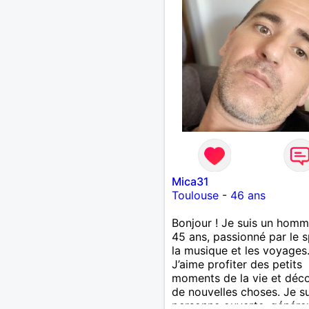
elle même est si sérieuse s
vous plaît, personnes che
même involontairement le
complications à tout, pas
mon profil. Vous voyez le 
à moitié plein en permane
goûtons le ensemble...🤗
Mica31
Toulouse
-
46 ans
Bonjour ! Je suis un hom
45 ans, passionné par le s
la musique et les voyages
J’aime profiter des petits
moments de la vie et déco
de nouvelles choses. Je s
personne ouverte, génére