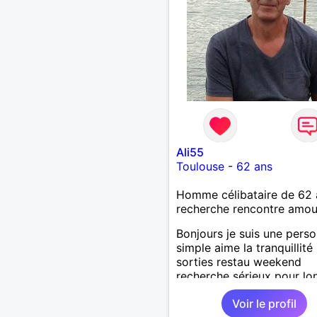
Ali55
Toulouse
-
62 ans
Homme célibataire de 62 
recherche rencontre amo
Bonjours je suis une pers
simple aime la tranquillité 
sorties restau weekend
recherche sérieux pour lo
terme
Voir le profil