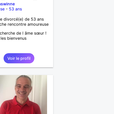
swinne
use
-
53 ans
 divorcé(e) de 53 ans
che rencontre amoureuse
echerche de l âme sœur !
les bienvenus
Voir le profil