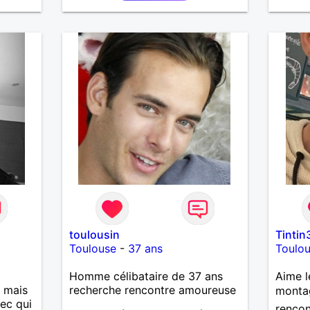
curieu
écoute
profon
qui re
vrai s
les sit
les fe
de l’e
une él
leur fo
capaci
et ce 
maturi
une re
compli
connex
toulousin
Tintin
Toulouse
-
37 ans
Toulo
Homme célibataire de 37 ans
Aime l
, mais
recherche rencontre amoureuse
montag
ec qui
rencon