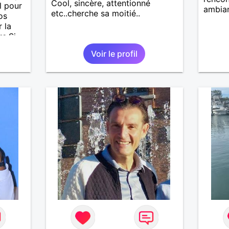
Cool, sincère, attentionné
l pour
ambia
etc..cherche sa moitié..
os
 la
. ​Si
et que
Voir le profil
aux
ien
duction
s