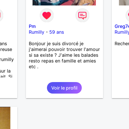
Pm
Greg7
Rumilly
-
59 ans
Rumill
ans
Bonjour je suis divorcé je
Recher
ureuse
j'aimerai pouvoir trouver l'amour
si sa existe ? J'aime les balades
rumilly
resto repas en famille et amies
etc .
sur la
it. Si
t
Voir le profil
n