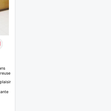
ans
ureuse
plaisir
mante