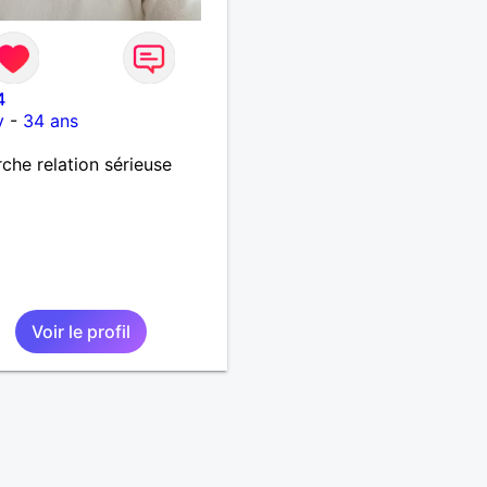
4
y
-
34 ans
che relation sérieuse
Voir le profil