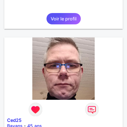
Voir le profil
Ced25
Bavans
-
45 ans