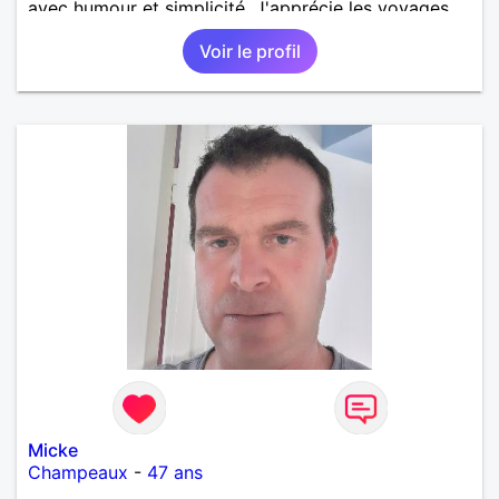
avec humour et simplicité. J'apprécie les voyages,
les découvertes, les jeux vidéo et les moments de
Voir le profil
détente. Je suis à la recherche d'une personne
authentique avec qui partager de belles
expériences, construire une relation sérieuse basée
sur la confiance, le respect et la complicité. Si tu
apprécies les conversations sincères, les fous rires
et les personnes qui savent ce qu'elles veulent,
n'hésite pas à venir discuter. Au plaisir de faire
connaissance !
Micke
Champeaux
-
47 ans