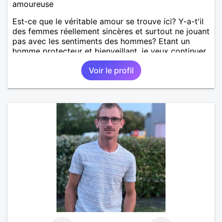
amoureuse
Est-ce que le véritable amour se trouve ici? Y-a-t'il
des femmes réellement sincères et surtout ne jouant
pas avec les sentiments des hommes? Etant un
homme protecteur et bienveillant, je veux continuer
d'y croire et pouvoir enfin former la petite famille
Voir le profil
que je désir temps. Faux profil, profiteuse et autres
joyeuseté passer votre chemin, vous ne
m'intéressez pas du tout!