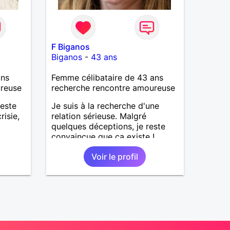
F Biganos
Biganos
-
43 ans
ans
Femme célibataire de 43 ans
ureuse
recherche rencontre amoureuse
teste
Je suis à la recherche d'une
risie,
relation sérieuse. Malgré
quelques déceptions, je reste
convaincue que ça existe !
Voir le profil