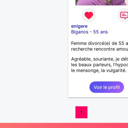
enigere
Biganos
-
55 ans
Femme divorcé(e) de 55 
recherche rencontre amo
Agréable, souriante, je dé
les beaux parleurs, l'hypoc
le mensonge, la vulgarité.
Voir le profil
1