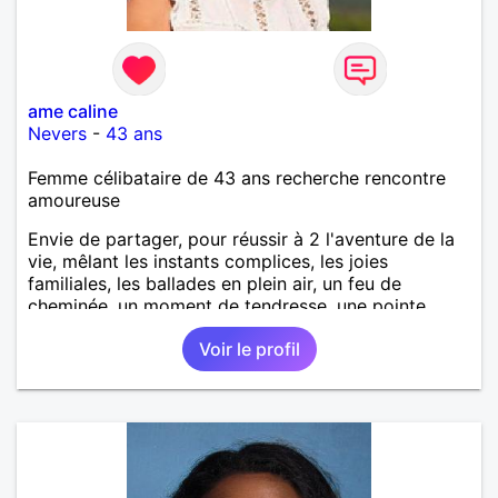
ame caline
Nevers
-
43 ans
Femme célibataire de 43 ans recherche rencontre
amoureuse
Envie de partager, pour réussir à 2 l'aventure de la
vie, mêlant les instants complices, les joies
familiales, les ballades en plein air, un feu de
cheminée, un moment de tendresse, une pointe
d'humour, une note de générosité...
Voir le profil