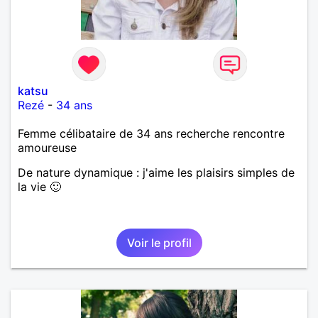
katsu
Rezé
-
34 ans
Femme célibataire de 34 ans recherche rencontre
amoureuse
De nature dynamique : j'aime les plaisirs simples de
la vie 🙂
Voir le profil