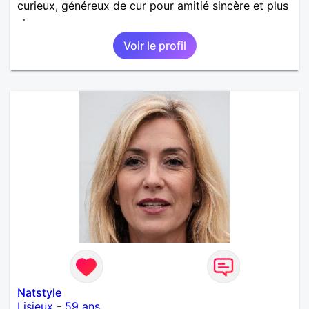
curieux, généreux de cur pour amitié sincère et plus
si.
Voir le profil
Natstyle
Lisieux
-
59 ans