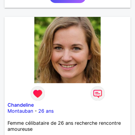
Chandeline
Montauban
-
26 ans
Femme célibataire de 26 ans recherche rencontre
amoureuse