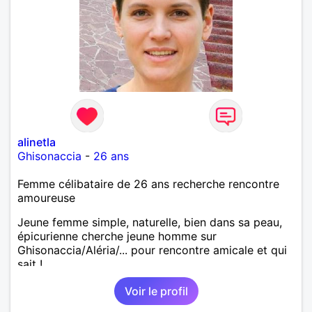
alinetla
Ghisonaccia
-
26 ans
Femme célibataire de 26 ans recherche rencontre
amoureuse
Jeune femme simple, naturelle, bien dans sa peau,
épicurienne cherche jeune homme sur
Ghisonaccia/Aléria/... pour rencontre amicale et qui
sait !
Voir le profil