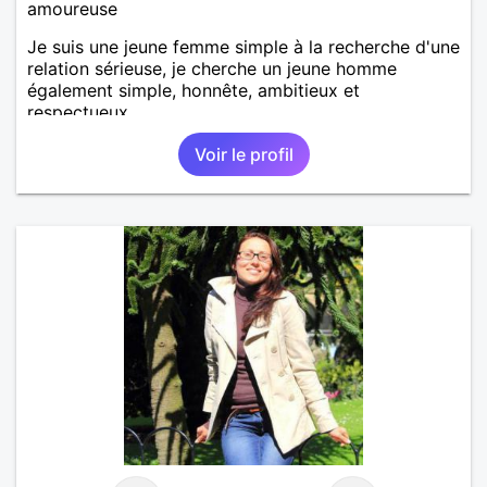
amoureuse
Je suis une jeune femme simple à la recherche d'une
relation sérieuse, je cherche un jeune homme
également simple, honnête, ambitieux et
respectueux.
Voir le profil