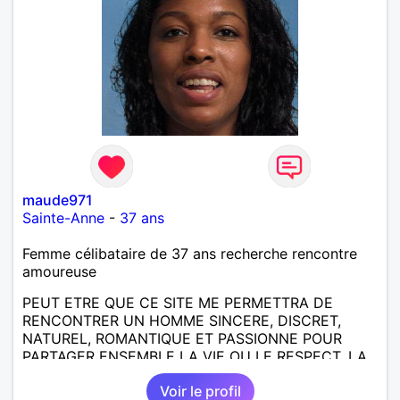
maude971
Sainte-Anne
-
37 ans
Femme célibataire de 37 ans recherche rencontre
amoureuse
PEUT ETRE QUE CE SITE ME PERMETTRA DE
RENCONTRER UN HOMME SINCERE, DISCRET,
NATUREL, ROMANTIQUE ET PASSIONNE POUR
PARTAGER ENSEMBLE LA VIE OU LE RESPECT, LA
CONFIANCE, LA COMPLICITE ET L'AMOUR !!!!
Voir le profil