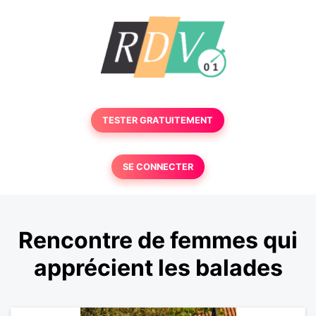
TESTER GRATUITEMENT
SE CONNECTER
Rencontre de femmes qui
apprécient les balades