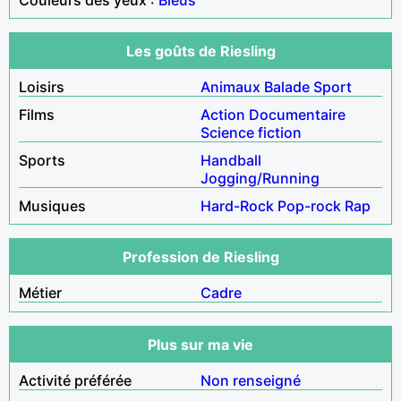
Les goûts de Riesling
Loisirs
Animaux
Balade
Sport
Films
Action
Documentaire
Science fiction
Sports
Handball
Jogging/Running
Musiques
Hard-Rock
Pop-rock
Rap
Profession de Riesling
Métier
Cadre
Plus sur ma vie
Activité préférée
Non renseigné