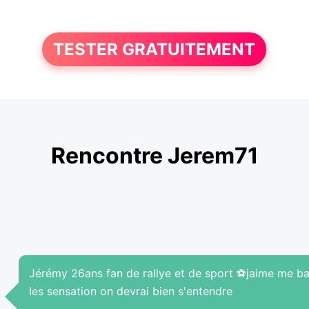
TESTER GRATUITEMENT
Rencontre Jerem71
Jérémy 26ans fan de rallye et de sport ⚽️jaime me bal
les sensation on devrai bien s'entendre