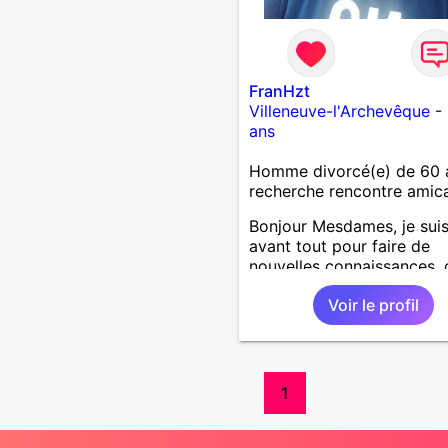
FranHzt
Villeneuve-l'Archevêque
-
ans
Homme divorcé(e) de 60 
recherche rencontre amic
Bonjour Mesdames, je suis 
avant tout pour faire de
nouvelles connaissances, 
de beaux échanges et, da
Voir le profil
premier temps, une amitié
penses que les plus belles
choses commences souven
plus simplement. J'aime ri
discuter et profiter de ce 
1
vie à de beau à nous offrir
une belle connexion se cré
serai ravi d'explorer la sui