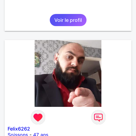
Voir le profil
Felix6262
Soissons
-
47 ans