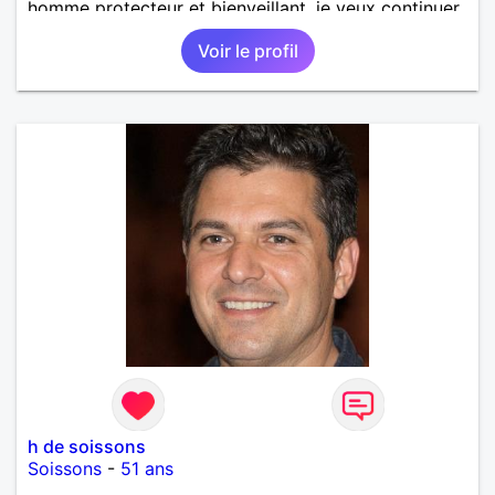
homme protecteur et bienveillant, je veux continuer
d'y croire et pouvoir enfin former la petite famille
Voir le profil
que je désir temps. Faux profil, profiteuse et autres
joyeuseté passer votre chemin, vous ne
m'intéressez pas du tout!
h de soissons
Soissons
-
51 ans