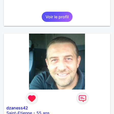
Voir le profil
dzaness42
Saint-Etienne
-
55 ans