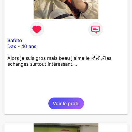
Safeto
Dax
-
40 ans
Alors je suis gros mais beau j'aime le 🎷🎷🎷les
echanges surtout intéressant....
Voir le profil