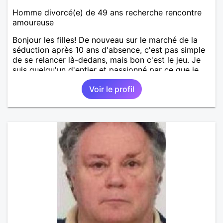
Homme divorcé(e) de 49 ans recherche rencontre
amoureuse
Bonjour les filles! De nouveau sur le marché de la
séduction après 10 ans d'absence, c'est pas simple
de se relancer là-dedans, mais bon c'est le jeu. Je
suis quelqu'un d'entier et passionné par ce que je
fais. Je suis propriétaire d'une belle ferme
Voir le profil
pédagogique avec plein d'animaux. Vous l'avez
compris, ma passion, c'est la nature en général, les
animaux, les arbres, le jardinage, la créativité, le
bricolage, etc ... Mon petit coin de paradis serait
idéal pour une maman avec de jeunes enfants ou
quelqu'un de proche de la nature. Je garde quand
même beaucoup de temps pour des sorties, je fais
un beau voyage tous les ans à l'étranger. J'aime
découvrir les paysages et cultures étrangères,
d'ailleurs les langues étrangères sont aussi ma
passion. J'ai 2 grands enfants déjà indépendants.
Pour le reste, je vous laisse découvrir. Au plaisir de
vous lire.