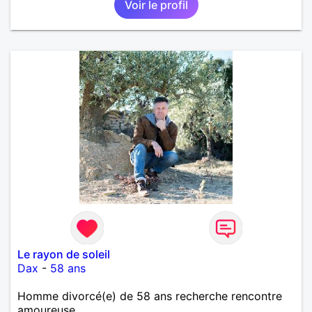
Voir le profil
importante à mes yeux mais peut se décliner en des
sentiments plus puissants. « Le temps fera son
œuvre » disait Arthur Schopenhauer, philosophe
allemand que j’adore. J’aime discuter sans pour
autant être trop locace. Je suis bourré de qualités
avec très peu de défauts. Je suis altruiste,
bienveillant, empathique, attentionné, honnête,
respectueux, doux de caractère et compréhensif : je
laisse « glisser » beaucoup de choses. Mais ne vous
m’éprenez pas Mesdames, si une personne que
j’aime me trahit une fois, il n’y aura pas de seconde
chance et je l’effacerai à « vitam eternam ».
Néanmoins, je suis un tout petit peu maniaque ainsi
qu’impatient. J’essaye de faire des efforts. Rien de
bien dramatique ! Du moins je le pense……Je suis un
homme facile à vivre. À vous si vous le souhaitez,
d’apprendre à me connaître davantage. J’en serai
ravi….A très bientôt je l’espère.
Le rayon de soleil
Dax
-
58 ans
Homme divorcé(e) de 58 ans recherche rencontre
amoureuse