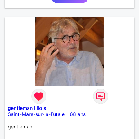
gentleman lillois
Saint-Mars-sur-la-Futaie
-
68 ans
gentleman