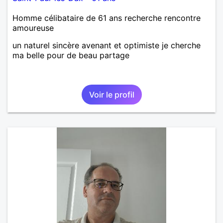
Homme célibataire de 61 ans recherche rencontre
amoureuse
un naturel sincère avenant et optimiste je cherche
ma belle pour de beau partage
Voir le profil