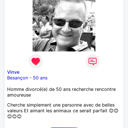
Vinve
Besançon
-
50 ans
Homme divorcé(e) de 50 ans recherche rencontre
amoureuse
Cherche simplement une personne avec de belles
valeurs Et aimant les animaux ce serait parfait 😊😊
😊😊😊