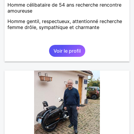
Homme célibataire de 54 ans recherche rencontre
amoureuse
Homme gentil, respectueux, attentionné recherche
femme drôle, sympathique et charmante
Voir le profil