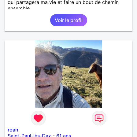
qui partagera ma vie et faire un bout de chemin
ensemble
Voir le profil
roan
Saint-Paul-lès-Dax
-
61 ans