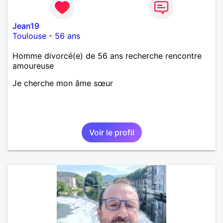
Jean19
Toulouse
-
56 ans
Homme divorcé(e) de 56 ans recherche rencontre
amoureuse
Je cherche mon âme sœur
Voir le profil