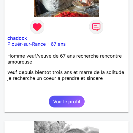
Néanmoins, je suis un tout petit peu maniaque ainsi
qu’impatient. J’essaye de faire des efforts. Rien de
bien dramatique ! Du moins je le pense……Je suis un
homme facile à vivre. À vous si vous le souhaitez,
d’apprendre à me connaître davantage. J’en serai
ravi….A très bientôt je l’espère.
chadock
Plouër-sur-Rance
-
67 ans
Homme veuf/veuve de 67 ans recherche rencontre
amoureuse
veuf depuis bientot trois ans et marre de la solitude
je recherche un coeur a prendre et sincere
Voir le profil