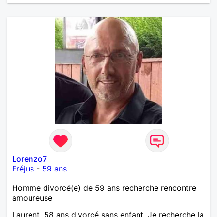
Lorenzo7
Fréjus
-
59 ans
Homme divorcé(e) de 59 ans recherche rencontre
amoureuse
Laurent, 58 ans divorcé sans enfant. Je recherche la