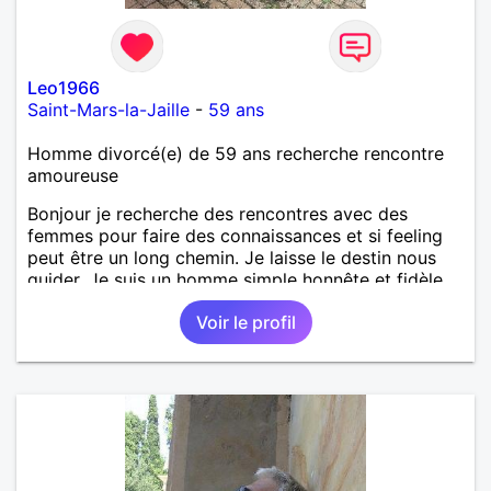
Leo1966
Saint-Mars-la-Jaille
-
59 ans
Homme divorcé(e) de 59 ans recherche rencontre
amoureuse
Bonjour je recherche des rencontres avec des
femmes pour faire des connaissances et si feeling
peut être un long chemin. Je laisse le destin nous
guider. Je suis un homme simple honnête et fidèle.
Voir le profil