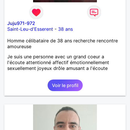
Juju971-972
Saint-Leu-d'Esserent
-
38 ans
Homme célibataire de 38 ans recherche rencontre
amoureuse
Je suis une personne avec un grand coeur a
l'écoute attentionné affectif émotionnellement
sexuellement joyeux drôle amusant a l'écoute
Voir le profil