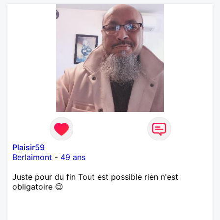
Plaisir59
Berlaimont
-
49 ans
Juste pour du fin Tout est possible rien n'est
obligatoire 😉