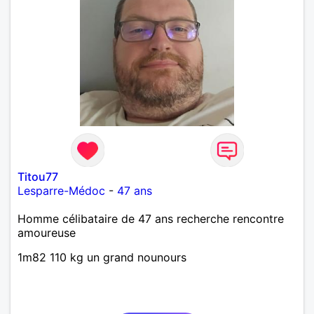
Titou77
Lesparre-Médoc
-
47 ans
Homme célibataire de 47 ans recherche rencontre
amoureuse
1m82 110 kg un grand nounours