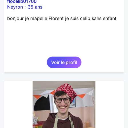
flocelib01700
Neyron
-
35 ans
bonjour je mapelle Florent je suis celib sans enfant
Voir le profil