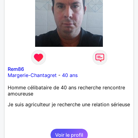
Rem86
Margerie-Chantagret
-
40 ans
Homme célibataire de 40 ans recherche rencontre
amoureuse
Je suis agriculteur je recherche une relation sérieuse
Voir le profil