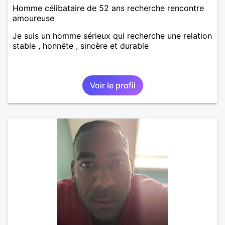
Homme célibataire de 52 ans recherche rencontre
amoureuse
Je suis un homme sérieux qui recherche une relation
stable , honnête , sincère et durable
Voir le profil