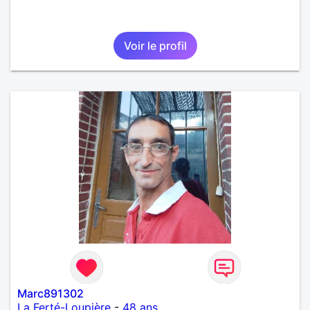
Voir le profil
Marc891302
La Ferté-Loupière
-
48 ans