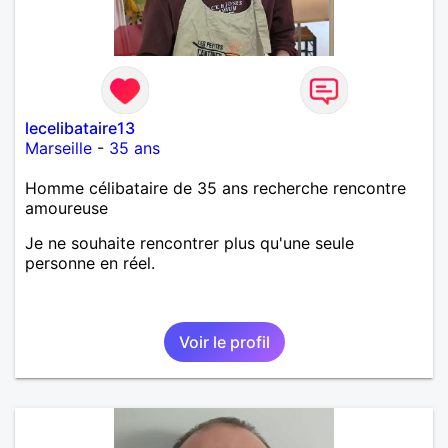
lecelibataire13
Marseille
-
35 ans
Homme célibataire de 35 ans recherche rencontre
amoureuse
Je ne souhaite rencontrer plus qu'une seule
personne en réel.
Voir le profil