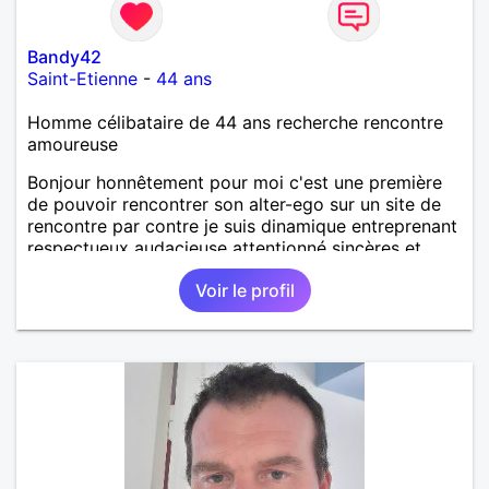
Bandy42
Saint-Etienne
-
44 ans
Homme célibataire de 44 ans recherche rencontre
amoureuse
Bonjour honnêtement pour moi c'est une première
de pouvoir rencontrer son alter-ego sur un site de
rencontre par contre je suis dinamique entreprenant
respectueux audacieuse attentionné sincères et
expressif et j' aime surtout les câlins et à les
Voir le profil
partager avec humour et amour bisous à+ à bientôt