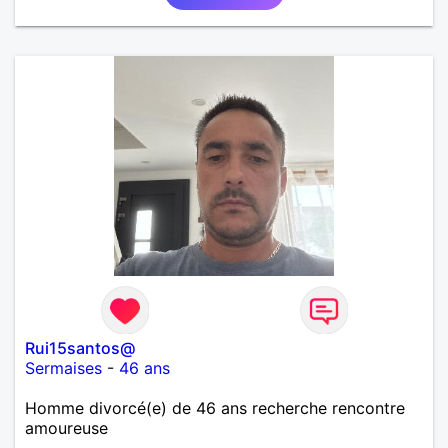
près tous les styles de musique. (Oui je suis pas
trop fan de Jul). Je fais du sport pour garder la
forme et plutôt agréable à regarder. (Enfin je le
pense en tout cas 😂)
Rui15santos@
Sermaises
-
46 ans
Homme divorcé(e) de 46 ans recherche rencontre
amoureuse