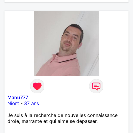
par peser, alors si tu es en Nouvelle-Calédonie et
que tu crois encore à un amour vrai, prenons le
temps de discuter… et laissons l’avenir nous guider
🌹
Manu777
Niort
-
37 ans
Je suis à la recherche de nouvelles connaissance
drole, marrante et qui aime se dépasser.