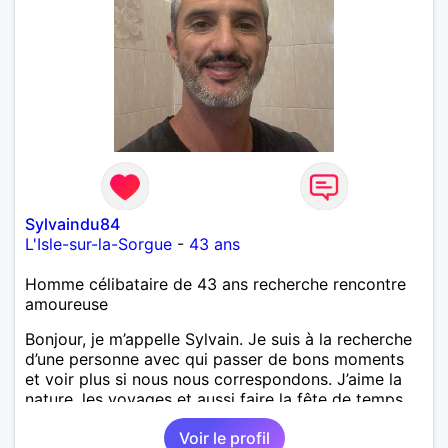
Sylvaindu84
L'Isle-sur-la-Sorgue
-
43 ans
Homme célibataire de 43 ans recherche rencontre
amoureuse
Bonjour, je m’appelle Sylvain. Je suis à la recherche
d’une personne avec qui passer de bons moments
et voir plus si nous nous correspondons. J’aime la
nature, les voyages et aussi faire la fête de temps
en temps ;-)Je suis papa d’un petit garçon de 7 ans
Voir le profil
dont je m’occupe en garde alternée. J’aime à peu