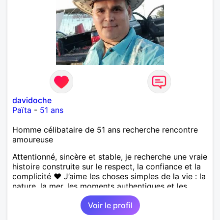
davidoche
Païta
-
51 ans
Homme célibataire de 51 ans recherche rencontre
amoureuse
Attentionné, sincère et stable, je recherche une vraie
histoire construite sur le respect, la confiance et la
complicité ❤️ J’aime les choses simples de la vie : la
nature, la mer, les moments authentiques et les
personnes au grand cœur 🌊🌿 Très câlin et
Voir le profil
affectueux, j’adore les petits moments de tendresse
et les calinous réguliers 😊❤️ La solitude finit parfois