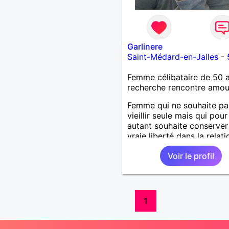
Garlinere
Saint-Médard-en-Jalles
-
Femme célibataire de 50 
recherche rencontre amo
Femme qui ne souhaite pa
vieillir seule mais qui pour
autant souhaite conserver
vraie liberté dans la relati
d'échangisme seulement 
Voir le profil
chacun puisse conserver 
espace vital
1