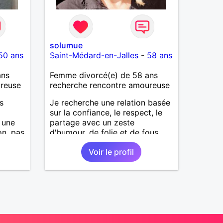
solumue
50 ans
Saint-Médard-en-Jalles
-
58 ans
ans
Femme divorcé(e) de 58 ans
ureuse
recherche rencontre amoureuse
s
Je recherche une relation basée
sur la confiance, le respect, le
 une
partage avec un zeste
on. pas
d'humour, de folie et de fous
que
rires.
Voir le profil
un