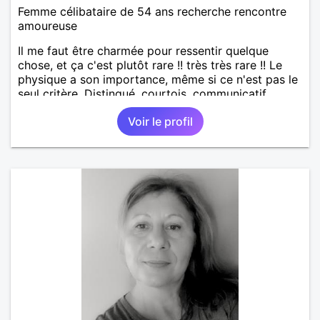
Femme célibataire de 54 ans recherche rencontre
amoureuse
Il me faut être charmée pour ressentir quelque
chose, et ça c'est plutôt rare !! très très rare !! Le
physique a son importance, même si ce n'est pas le
seul critère. Distingué, courtois, communicatif,
drôle, intelligent... Les bwabwas de services
Voir le profil
m'insupportent !!! Je recherche des contacts
résidant sur l'île ... les échanges à distance ne sont
pas dans mes prérogatives