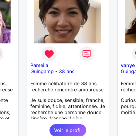
Pameila
vanye
Guingamp
-
38 ans
Guing
ans
Femme célibataire de 38 ans
Femme 
ureuse
recherche rencontre amoureuse
recher
ente
Je suis douce, sensible, franche,
Curios
féminine, fidèle, attentionnée. Je
pourqu
dons,
recherche une personne douce,
moitié
re et
sincère, franche, fidèle,
attentionnée, avec de l'humour
Voir le profil
si possible.