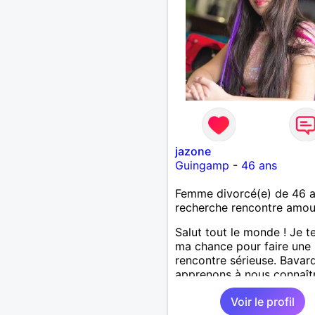
jazone
Guingamp
-
46 ans
Femme divorcé(e) de 46 
recherche rencontre amo
Salut tout le monde ! Je t
ma chance pour faire une
rencontre sérieuse. Bavar
apprenons à nous connaît
après, qui sait !
Voir le profil