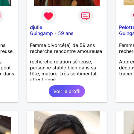
djulie
Pelott
Guingamp
-
59 ans
Guing
ans
Femme divorcé(e) de 59 ans
Femme 
ureuse
recherche rencontre amoureuse
recher
s
recherche relation sérieuse,
Appren
 peut
personne stable bien dans sa
découv
er dans
tête, mature, très sentimental,
tracer
attentionné.
Voir le profil