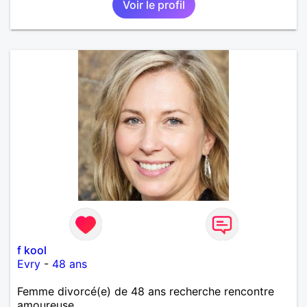
Voir le profil
f kool
Evry
-
48 ans
Femme divorcé(e) de 48 ans recherche rencontre
amoureuse