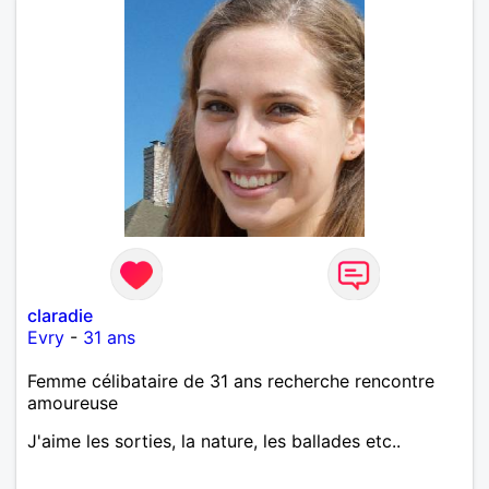
claradie
Evry
-
31 ans
Femme célibataire de 31 ans recherche rencontre
amoureuse
J'aime les sorties, la nature, les ballades etc..