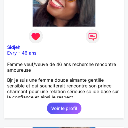
Sidjeh
Evry
-
46 ans
Femme veuf/veuve de 46 ans recherche rencontre
amoureuse
Bjr je suis une femme douce aimante gentille
sensible et qui souhaiterait rencontre son prince
charmant pour une relation sérieuse solide basé sur
la confiance et ainsi le respect.
Voir le profil