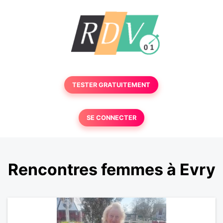
TESTER GRATUITEMENT
SE CONNECTER
Rencontres femmes à Evry