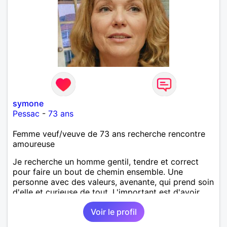
symone
Pessac
-
73 ans
Femme veuf/veuve de 73 ans recherche rencontre
amoureuse
Je recherche un homme gentil, tendre et correct
pour faire un bout de chemin ensemble. Une
personne avec des valeurs, avenante, qui prend soin
d'elle et curieuse de tout. L'important est d'avoir
une complicité de tous les instants. Je suis prête de
Voir le profil
nouveau a faire confiance mais avec des limites. Au
plaisir de vous lire et essayez de répondre !