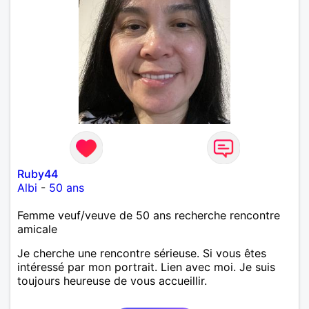
Ruby44
Albi
-
50 ans
Femme veuf/veuve de 50 ans recherche rencontre
amicale
Je cherche une rencontre sérieuse. Si vous êtes
intéressé par mon portrait. Lien avec moi. Je suis
toujours heureuse de vous accueillir.