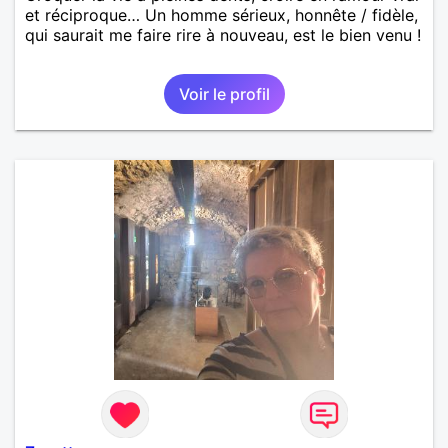
et réciproque… Un homme sérieux, honnête / fidèle,
qui saurait me faire rire à nouveau, est le bien venu !
Voir le profil