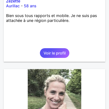
Zezette
Aurillac
-
58 ans
Bien sous tous rapports et mobile. Je ne suis pas
attachée à une région particulière.
Voir le profil