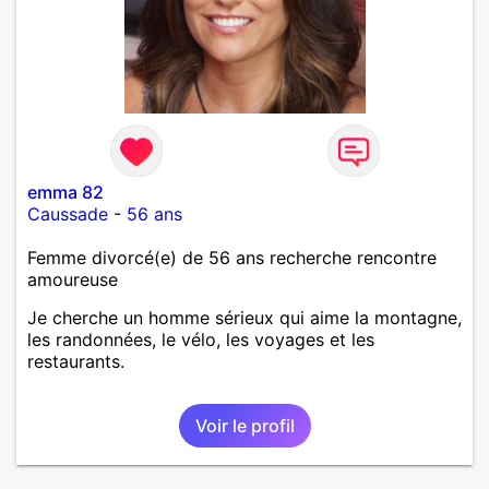
emma 82
Caussade
-
56 ans
Femme divorcé(e) de 56 ans recherche rencontre
amoureuse
Je cherche un homme sérieux qui aime la montagne,
les randonnées, le vélo, les voyages et les
restaurants.
Voir le profil