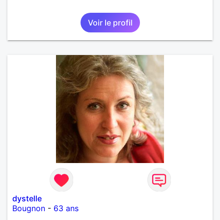
Voir le profil
dystelle
Bougnon
-
63 ans