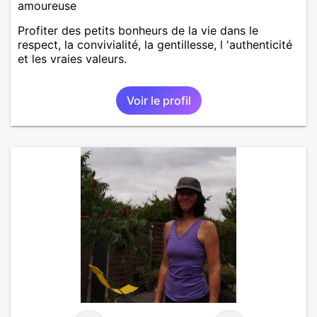
amoureuse
Profiter des petits bonheurs de la vie dans le
respect, la convivialité, la gentillesse, l 'authenticité
et les vraies valeurs.
Voir le profil