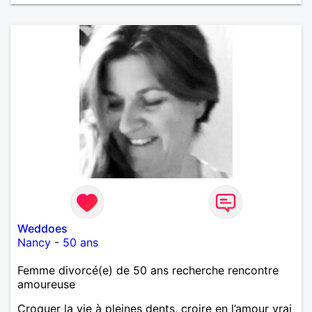
Weddoes
Nancy
-
50 ans
Femme divorcé(e) de 50 ans recherche rencontre
amoureuse
Croquer la vie à pleines dents, croire en l’amour vrai