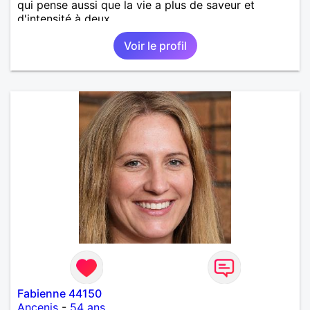
qui pense aussi que la vie a plus de saveur et
d'intensité à deux.
Voir le profil
Fabienne 44150
Ancenis
-
54 ans