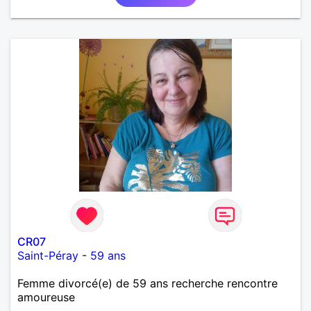
CR07
Saint-Péray
-
59 ans
Femme divorcé(e) de 59 ans recherche rencontre
amoureuse