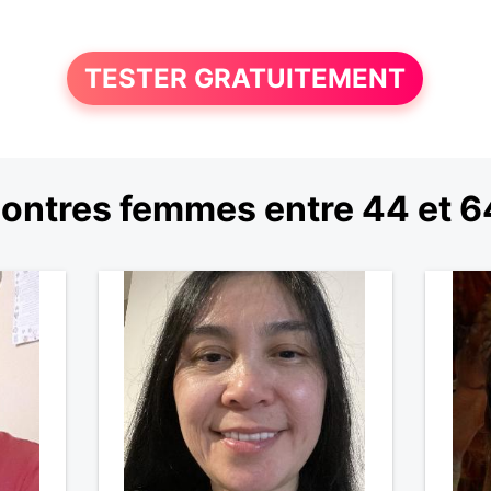
TESTER GRATUITEMENT
ontres femmes entre 44 et 6