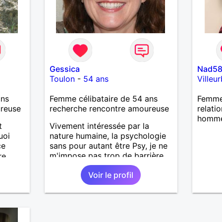
Gessica
Nad5
Toulon
-
54 ans
Villeu
ans
Femme célibataire de 54 ans
Femme 
ureuse
recherche rencontre amoureuse
relati
homme
t
Vivement intéressée par la
uoi
nature humaine, la psychologie
ce
sans pour autant être Psy, je ne
m'impose pas trop de barrière,
re
je préfère d'ailleurs les
suis
Voir le profil
surmonter.
avarde
.