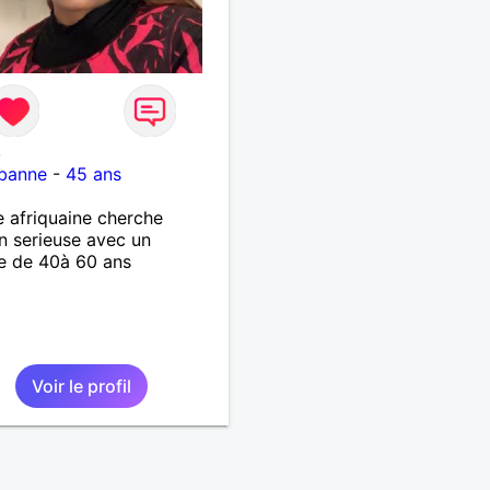
8
rbanne
-
45 ans
afriquaine cherche
on serieuse avec un
 de 40à 60 ans
Voir le profil