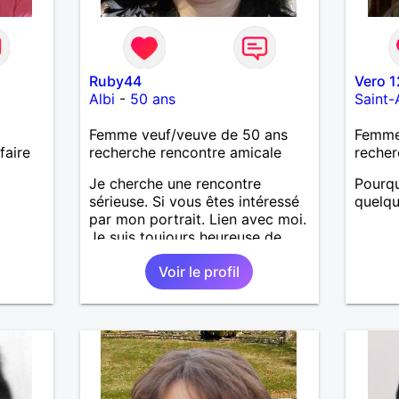
Ruby44
Vero 1
Albi
-
50 ans
Saint-
Femme veuf/veuve de 50 ans
Femme
faire
recherche rencontre amicale
recher
Je cherche une rencontre
Pourqu
sérieuse. Si vous êtes intéressé
quelqu
par mon portrait. Lien avec moi.
Je suis toujours heureuse de
vous accueillir.
Voir le profil