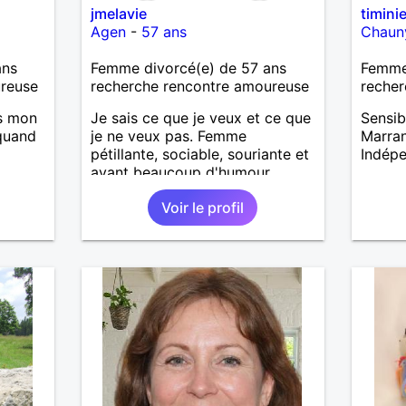
jmelavie
timini
Agen
-
57 ans
Chaun
ans
Femme divorcé(e) de 57 ans
Femme
ureuse
recherche rencontre amoureuse
recher
s mon
Je sais ce que je veux et ce que
Sensib
 quand
je ne veux pas. Femme
Marran
pétillante, sociable, souriante et
Indép
ayant beaucoup d'humour
cherche à faire de nouvelles
Voir le profil
connaissances amicales voire
plus si affinités.