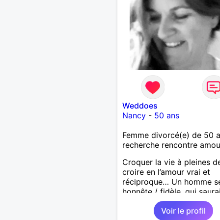
Weddoes
Nancy
-
50 ans
Femme divorcé(e) de 50 
recherche rencontre amo
Croquer la vie à pleines d
croire en l’amour vrai et
réciproque… Un homme sé
honnête / fidèle, qui saura
faire rire à nouveau, est le
Voir le profil
venu !