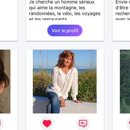
Je cherche un homme sérieux
Envie 
qui aime la montagne, les
d'être
randonnées, le vélo, les voyages
recher
et les restaurants.
avec l
vraie 
Voir le profil
quotidi
respon
entrep
et ave
saura
mettre
amour 
m'avoir