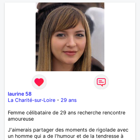
laurine 58
La Charité-sur-Loire
-
29 ans
Femme célibataire de 29 ans recherche rencontre
amoureuse
J'aimerais partager des moments de rigolade avec
un homme qui a de l'humour et de la tendresse à