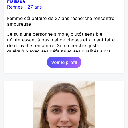
mailissa
Rennes
-
27 ans
Femme célibataire de 27 ans recherche rencontre
amoureuse
Je suis une personne simple, plutôt sensible,
m'intéressant à pas mal de choses et aimant faire
de nouvelle rencontre. Si tu cherches juste
quelqu'un avec ses défauts et ses qualités alors
pourquoi ne pas faire connaissance?
Voir le profil