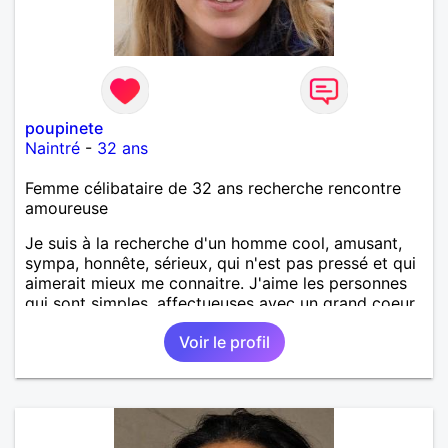
poupinete
Naintré
-
32 ans
Femme célibataire de 32 ans recherche rencontre
amoureuse
Je suis à la recherche d'un homme cool, amusant,
sympa, honnête, sérieux, qui n'est pas pressé et qui
aimerait mieux me connaitre. J'aime les personnes
qui sont simples, affectueuses avec un grand coeur.
Voir le profil