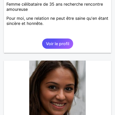
Femme célibataire de 35 ans recherche rencontre
amoureuse
Pour moi, une relation ne peut être saine qu'en étant
sincère et honnête.
Voir le profil