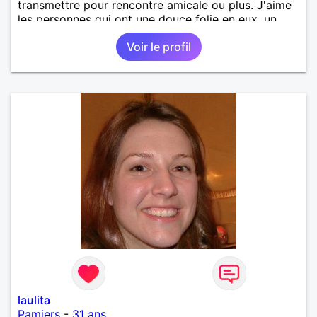
transmettre pour rencontre amicale ou plus. J'aime
les personnes qui ont une douce folie en eux, un
brin de réserve.
Voir le profil
laulita
Pamiers
-
31 ans