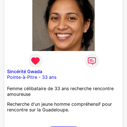
Sincérité Gwada
Pointe-à-Pitre
-
33 ans
Femme célibataire de 33 ans recherche rencontre
amoureuse
Recherche d'un jeune homme compréhensif pour
rencontre sur la Guadeloupe.