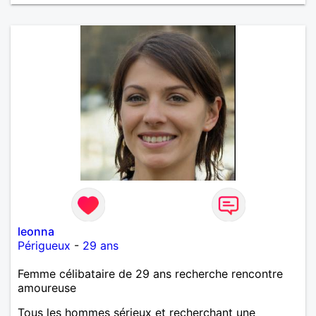
leonna
Périgueux
-
29 ans
Femme célibataire de 29 ans recherche rencontre
amoureuse
Tous les hommes sérieux et recherchant une