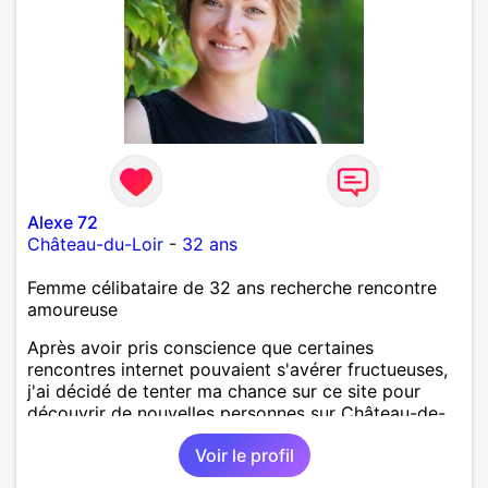
Alexe 72
Château-du-Loir
-
32 ans
Femme célibataire de 32 ans recherche rencontre
amoureuse
Après avoir pris conscience que certaines
rencontres internet pouvaient s'avérer fructueuses,
j'ai décidé de tenter ma chance sur ce site pour
découvrir de nouvelles personnes sur Château-de-
Loir voire Le Mans ou La Flèche !
Voir le profil