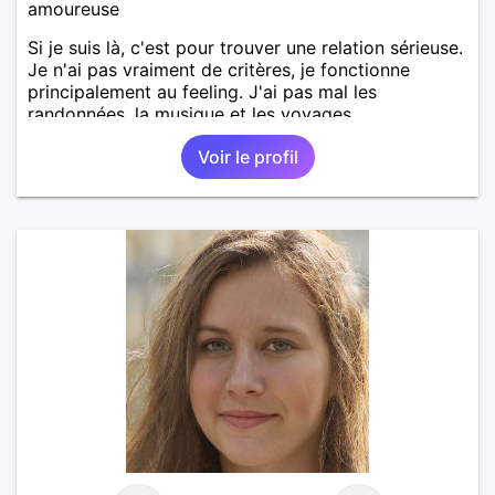
amoureuse
Si je suis là, c'est pour trouver une relation sérieuse.
Je n'ai pas vraiment de critères, je fonctionne
principalement au feeling. J'ai pas mal les
randonnées, la musique et les voyages.
Voir le profil