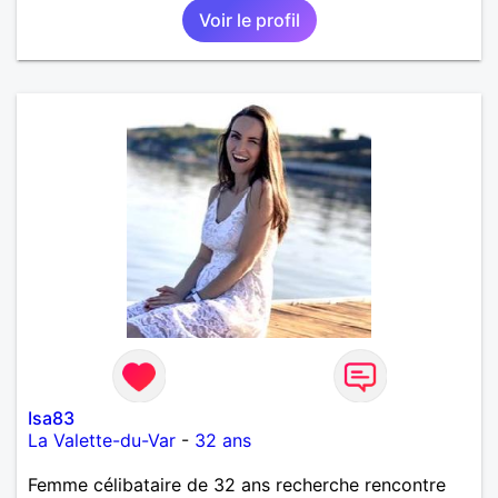
Voir le profil
Isa83
La Valette-du-Var
-
32 ans
Femme célibataire de 32 ans recherche rencontre