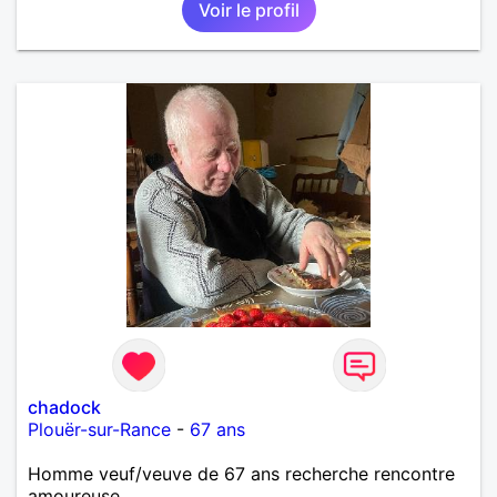
Voir le profil
que je désir temps. Faux profil, profiteuse et autres
joyeuseté passer votre chemin, vous ne
m'intéressez pas du tout!
chadock
Plouër-sur-Rance
-
67 ans
Homme veuf/veuve de 67 ans recherche rencontre
amoureuse