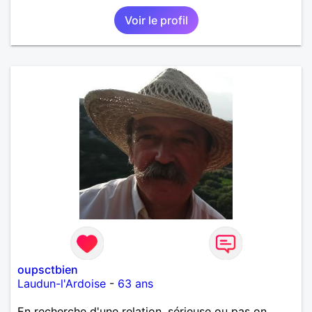
mais parfois un peu maladroit et timide ! Je
Voir le profil
recherche de nouvelles rencontres et plus si
affinités ! Qui ne tente rien n'a rien !
oupsctbien
Laudun-l'Ardoise
-
63 ans
En recherche d'une relation, sérieuse ou pas on