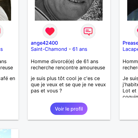
ange42400
Prease
ns
Saint-Chamond
-
61 ans
Lacape
ans
Homme divorcé(e) de 61 ans
Homme
ureuse
recherche rencontre amoureuse
recher
café en
je suis plus tôt cool je c'es ce
Je sui
que je veux et se que je ne veux
j'habit
pas et vous ?
Lot et
coqui
sans p
Voir le profil
mener 
mais i
avec u
aime l