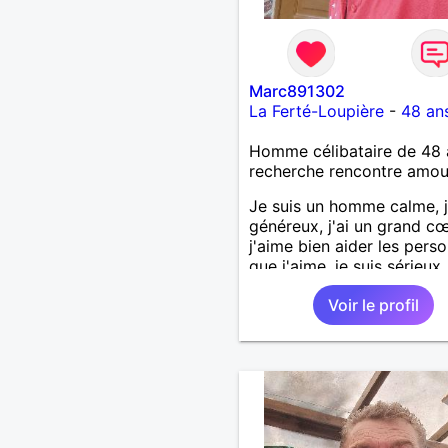
Marc891302
La Ferté-Loupière
-
48 an
Homme célibataire de 48 
recherche rencontre amo
Je suis un homme calme, j
généreux, j'ai un grand cœ
j'aime bien aider les pers
que j'aime, je suis sérieux,
sincère, je suis honnête, j
Voir le profil
pas qu'on joue avec moi e
j'aime pas les mensonges.
cherche une relation amo
et sérieuse.