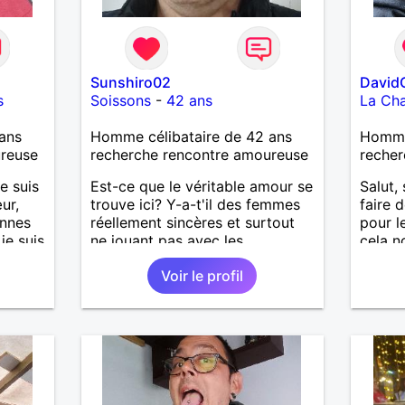
Sunshiro02
David
s
Soissons
-
42 ans
La Cha
ans
Homme célibataire de 42 ans
Homme
ureuse
recherche rencontre amoureuse
recher
e suis
Est-ce que le véritable amour se
Salut, 
ur,
trouve ici? Y-a-t'il des femmes
faire 
onnes
réellement sincères et surtout
pour l
 je suis
ne jouant pas avec les
cela n
'aime
sentiments des hommes? Etant
découv
Voir le profil
t
un homme protecteur et
alors 
 Je
bienveillant, je veux continuer
l'une d
ureuse
d'y croire et pouvoir enfin
partan
former la petite famille que je
désir temps. Faux profil,
profiteuse et autres joyeuseté
passer votre chemin, vous ne
m'intéressez pas du tout!