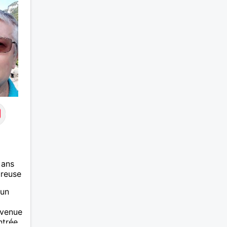
 ans
ureuse
 un
avenue
ntrée