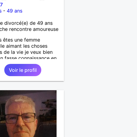
17
s
-
49 ans
 divorcé(e) de 49 ans
che rencontre amoureuse
s êtes une femme
lle aimant les choses
s de la vie je veux bien
on fasse connaissance en
nt que le destin soit
Voir le profil
avec nous !