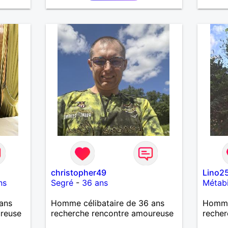
omme
mais aussi passer des moments
nc. PS
calme devant un bon film ou une
e mes
série avec un plateau repas. le
 suis
reste est à découvrir.
vre 58
christopher49
Lino2
ns
Segré
-
36 ans
Métab
ans
Homme célibataire de 36 ans
Homme
ureuse
recherche rencontre amoureuse
recher