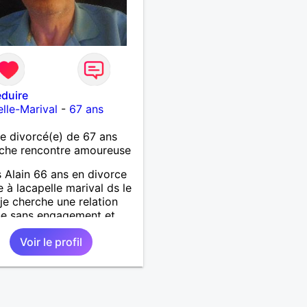
duire
lle-Marival
-
67 ans
 divorcé(e) de 67 ans
che rencontre amoureuse
s Alain 66 ans en divorce
e à lacapelle marival ds le
 je cherche une relation
ne sans engagement et
rise de tête, qui peut
Voir le profil
vers une relation sérieuse
l me faut une personne
ne bonne libido et qui
e sexe