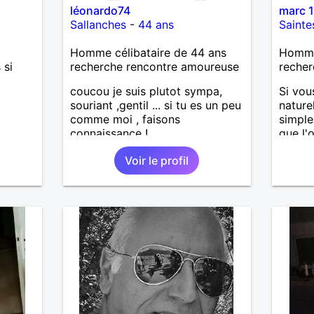
léonardo74
marc 
Sallanches
-
44 ans
Sainte
Homme célibataire de 44 ans
Homme
 si
recherche rencontre amoureuse
recher
coucou je suis plutot sympa,
Si vou
souriant ,gentil ... si tu es un peu
nature
comme moi , faisons
simple
connaissance !
que l'
espéra
Voir le profil
sympa 