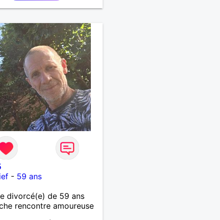
5
ief
-
59 ans
 divorcé(e) de 59 ans
che rencontre amoureuse