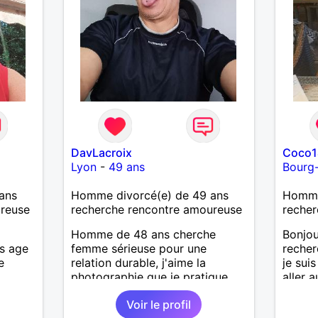
DavLacroix
Coco1
Lyon
-
49 ans
Bourg
ans
Homme divorcé(e) de 49 ans
Homme 
ureuse
recherche rencontre amoureuse
recher
Homme de 48 ans cherche
Bonjou
is age
femme sérieuse pour une
recher
e
relation durable, j'aime la
je suis
photographie que je pratique,
aller a
n'aime
mais l'art en général, j'aime
Voir le profil
bricoler, marcher, resto, ciné,