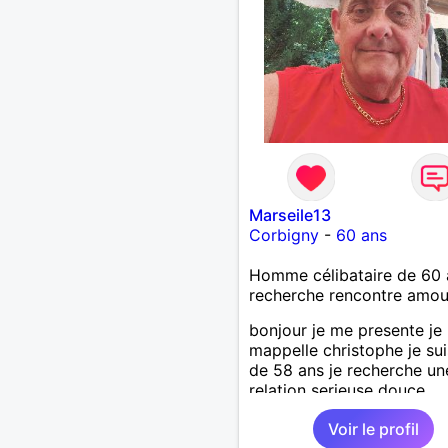
Marseile13
Corbigny
-
60 ans
Homme célibataire de 60 
recherche rencontre amo
bonjour je me presente je
mappelle christophe je su
de 58 ans je recherche un
relation serieuse douce
attentionné et honnête je 
Voir le profil
pas les mensonges et les