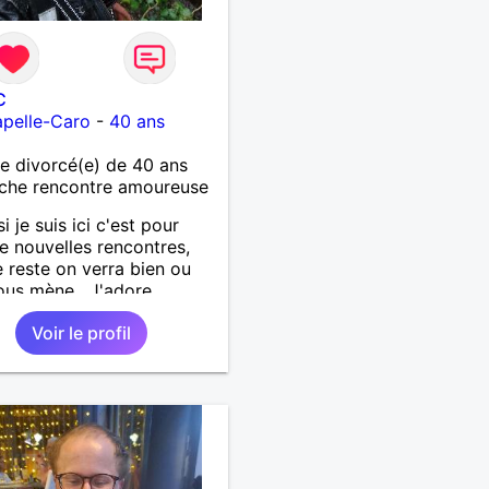
C
pelle-Caro
-
40 ans
 divorcé(e) de 40 ans
che rencontre amoureuse
si je suis ici c'est pour
de nouvelles rencontres,
e reste on verra bien ou
ous mène . J'adore
rir de nouvelles choses ,
Voir le profil
si vous voulez m'initier à
e vos activités je suis
t.