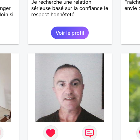
Je recherche une relation
Fraich
anger
sérieuse basé sur la confiance le
envie 
loin si
respect honnêteté
Voir le profil