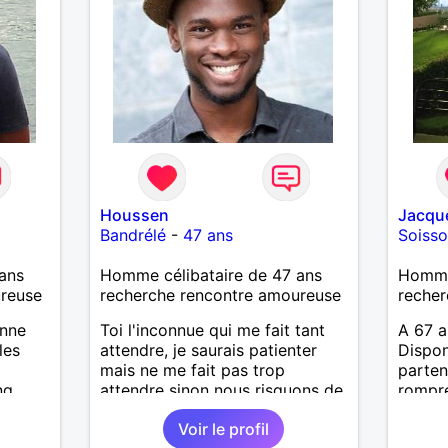
de doc
Je rec
aime l'
attent
l'envi
monde.
Houssen
Jacque
Bandrélé
-
47 ans
Soiss
ans
Homme célibataire de 47 ans
Homme
ureuse
recherche rencontre amoureuse
recher
onne
Toi l'inconnue qui me fait tant
A 67 a
les
attendre, je saurais patienter
Dispon
mais ne me fait pas trop
parten
ng
attendre sinon nous risquons de
rompre
passer à côté de quelque chose
le mo
Voir le profil
de si beau... Habitant sur