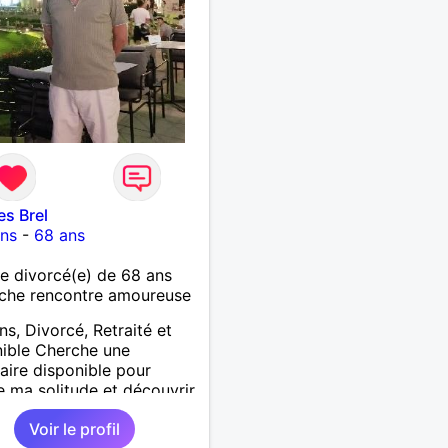
teur à CentraleSupélec.
herche une femme qui
art, la nature et qui soit
ive aux autres, à
ronnement et curieuse du
 PS. Je ne ronfle pas 🙂
s Brel
ons
-
68 ans
 divorcé(e) de 68 ans
che rencontre amoureuse
ns, Divorcé, Retraité et
ible Cherche une
aire disponible pour
 ma solitude et découvrir
nde
Voir le profil