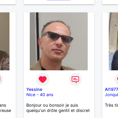
Bandrélé je suis prêt à
rencontrer dans tout Mayotte si
entente et que l'on s'apprécie
physiquement aussi. Dans tout
les cas, merci de m'écrire j'y
répondrais à coup sûr.
Yessine
Al1977
Nice
-
40 ans
Jonqui
ans
Bonjour ou bonsoir je suis
Très t
ureuse
quelqu'un drôle gentil et discret