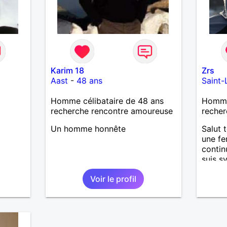
Karim 18
Zrs
Aast
-
48 ans
Saint-
Homme célibataire de 48 ans
Homme 
recherche rencontre amoureuse
recher
Un homme honnête
Salut 
une fe
contin
suis s
Voir le profil