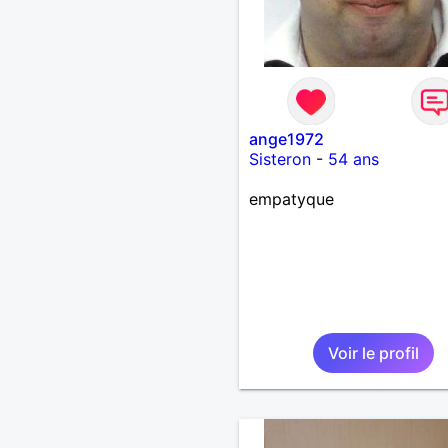
ange1972
Sisteron
-
54 ans
empatyque
Voir le profil