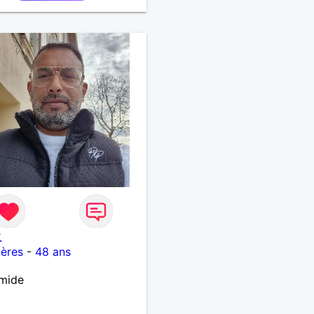
.
ères
-
48 ans
imide