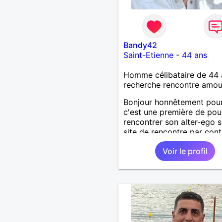
Bandy42
Saint-Etienne
-
44 ans
Homme célibataire de 44 
recherche rencontre amo
Bonjour honnêtement pou
c'est une première de pou
rencontrer son alter-ego s
site de rencontre par cont
suis dinamique entreprena
Voir le profil
respectueux audacieuse
attentionné sincères et ex
et j' aime surtout les câlin
les partager avec humour 
amour bisous à+ à bientô