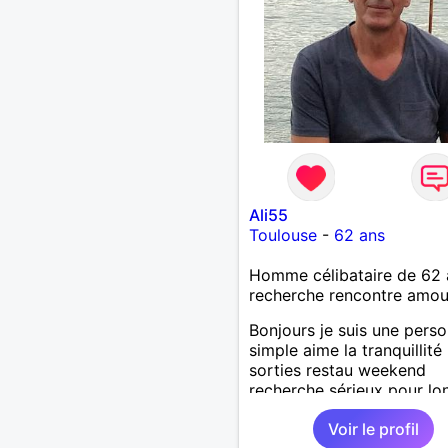
Ali55
Toulouse
-
62 ans
Homme célibataire de 62 
recherche rencontre amo
Bonjours je suis une pers
simple aime la tranquillité 
sorties restau weekend
recherche sérieux pour lo
terme
Voir le profil