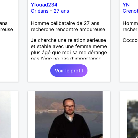
Yfouad234
YN
Orléans
-
27 ans
Greno
ans
Homme célibataire de 27 ans
Homme 
ureuse
recherche rencontre amoureuse
recher
Je cherche une relation sérieuse
Ccccc
et stable avec une femme meme
plus âgé que moi sa me dérange
pas l'âge na pas d'importance
Voir le profil