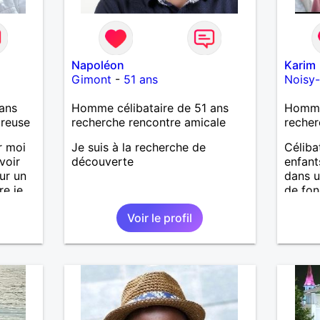
Napoléon
Karim
Gimont
-
51 ans
Noisy-
ans
Homme célibataire de 51 ans
Homme 
ureuse
recherche rencontre amicale
recher
r moi
Je suis à la recherche de
Céliba
voir
découverte
enfant
ur un
dans u
re je
de fon
nt
pas ad
Voir le profil
rencon
pressif
rencon
s et à
verre 
et
Tu es 
t
? Côté
m'épan
groupe
fait m