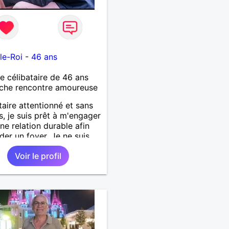
le-Roi
-
46 ans
célibataire de 46 ans
che rencontre amoureuse
taire attentionné et sans
s, je suis prêt à m'engager
ne relation durable afin
der un foyer. Je ne suis
epte des sites de
Voir le profil
tres, je préfère la
tre de visu : boire un
ou un dîner pourquoi pas.
plutôt italien ou asiatique
 professionnel, je
ouis pleinement dans un
 aéronautique après avoir
es études d'ingénieur et