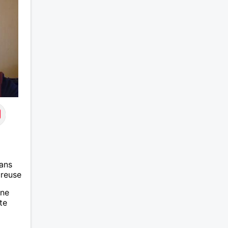
ans
ureuse
nne
te