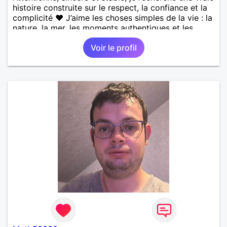
histoire construite sur le respect, la confiance et la
complicité ❤️ J’aime les choses simples de la vie : la
nature, la mer, les moments authentiques et les
personnes au grand cœur 🌊🌿 Très câlin et
Voir le profil
affectueux, j’adore les petits moments de tendresse
et les calinous réguliers 😊❤️ La solitude finit parfois
par peser, alors si tu es en Nouvelle-Calédonie et
que tu crois encore à un amour vrai, prenons le
temps de discuter… et laissons l’avenir nous guider
🌹