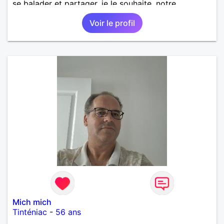
se balader et partager, je le souhaite, notre
complicité. J'aime beaucoup les chantiers de
Voir le profil
randonnée pour se défouler, se relaxer, se détendre
et finalement prendre du bon temps. C'est difficile
de tout dire en quelques lignes. En revanche, vous
pouvez me contacter pour avoir plus
d'informations. A bientôt
Mich mich
Tinténiac
-
56 ans