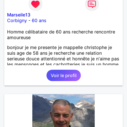
Marseile13
Corbigny
-
60 ans
Homme célibataire de 60 ans recherche rencontre
amoureuse
bonjour je me presente je mappelle christophe je
suis age de 58 ans je recherche une relation
serieuse douce attentionné et honnête je n'aime pas
les mensonges et les cachotteries je suis un homme
sensible doux câlin et franc. PS je n'habite pas à
Voir le profil
Marseille mes fans de l'équipe de l'OM je suis du
département de la Nièvre 58