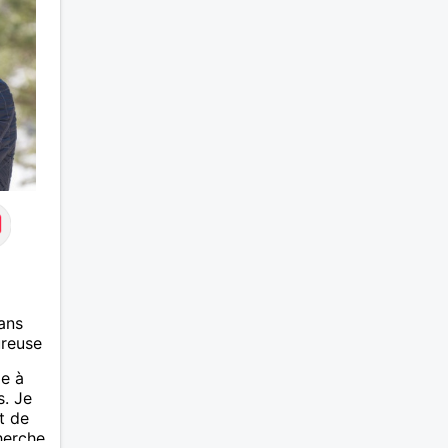
ans
ureuse
le à
s. Je
t de
herche