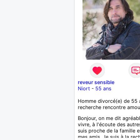
reveur sensible
Niort
-
55 ans
Homme divorcé(e) de 55 
recherche rencontre amo
Bonjour, on me dit agréab
vivre, à l'écoute des autre
suis proche de la famille e
mes amis. Je suis à la rec