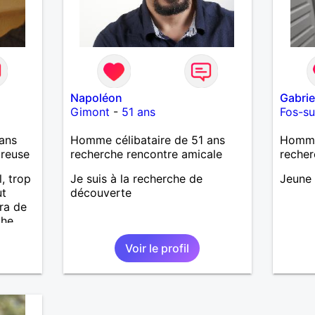
Napoléon
Gabri
Gimont
-
51 ans
Fos-su
ans
Homme célibataire de 51 ans
Homme 
ureuse
recherche rencontre amicale
recher
, trop
Je suis à la recherche de
Jeune
ut
découverte
ra de
che
emain,
Voir le profil
euse.