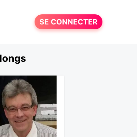
SE CONNECTER
longs