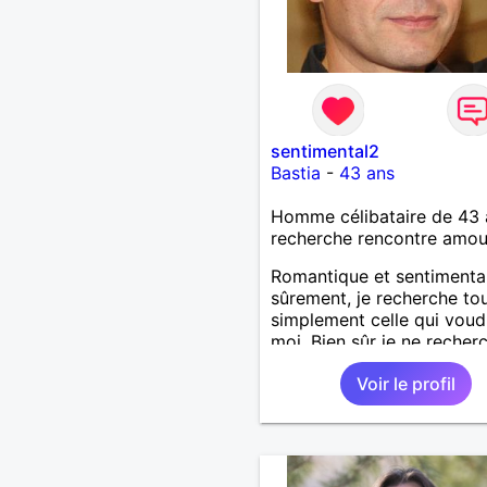
sentimental2
Bastia
-
43 ans
Homme célibataire de 43 
recherche rencontre amo
Romantique et sentimental
sûrement, je recherche to
simplement celle qui voud
moi. Bien sûr je ne recher
pas d'aventures sans lend
Voir le profil
j'ai passé l'âge!!! J'espère
vraiment une relation séri