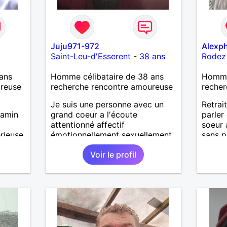
Juju971-972
Alexph
Saint-Leu-d'Esserent
-
38 ans
Rodez
ans
Homme célibataire de 38 ans
Homme
ureuse
recherche rencontre amoureuse
recher
Je suis une personne avec un
Retrait
jamin
grand coeur a l'écoute
parler
attentionné affectif
soeur 
rieuse
émotionnellement sexuellement
sans p
joyeux drôle amusant a l'écoute
espère
Voir le profil