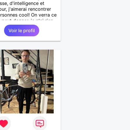
sse, d'intelligence et
ur, j'aimerai rencontrer
rsonnes cool! On verra ce
 peut donner. je n'ai rien
té : amitié, amour tendre
Voir le profil
sionnelle, etc. Je suis
 à tout...Alors n'ayez-pas
e me contacter, sinon
i qui le ferais!!!!!!!!!!!!! Ou
tre pas! je suis
0000000 vrai.